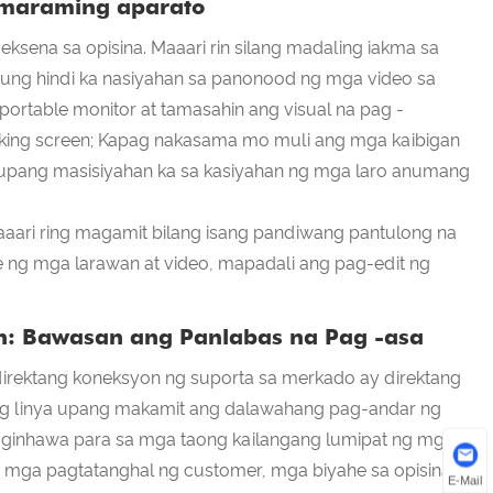
 maraming aparato
 eksena sa opisina. Maaari rin silang madaling iakma sa
kung hindi ka nasiyahan sa panonood ng mga video sa
ortable monitor at tamasahin ang visual na pag -
aking screen; Kapag nakasama mo muli ang mga kaibigan
 upang masisiyahan ka sa kasiyahan ng mga laro anumang
aari ring magamit bilang isang pandiwang pantulong na
e ng mga larawan at video, mapadali ang pag-edit ng
n: Bawasan ang Panlabas na Pag -asa
direktang koneksyon ng suporta sa merkado ay direktang
g linya upang makamit ang dalawahang pag-andar ng
 maginhawa para sa mga taong kailangang lumipat ng mga
g mga pagtatanghal ng customer, mga biyahe sa opisina o
E-Mail