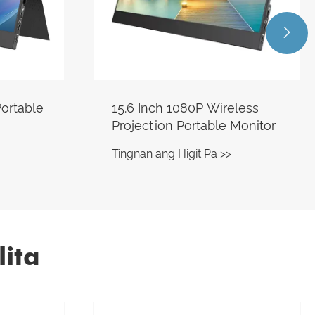

less
18.5 Inch 1080P 100Hz
Monitor
Portable Monitor
Tingnan ang Higit Pa >>
ita