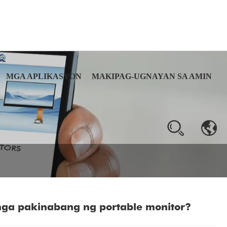
MGA APLIKASYON
MAKIPAG-UGNAYAN SA AMIN
mga pakinabang ng portable monitor?