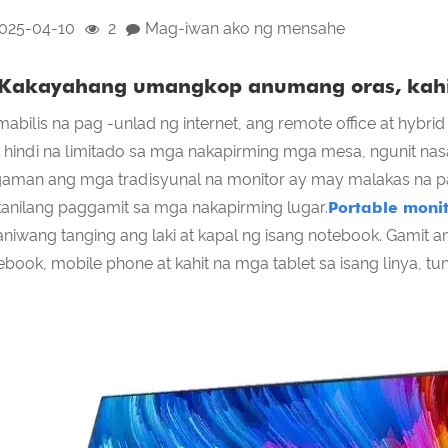
025-04-10
2
Mag-iwan ako ng mensahe
 Kakayahang umangkop anumang oras, kahi
mabilis na pag -unlad ng internet, ang remote office at hyb
 hindi na limitado sa mga nakapirming mga mesa, ngunit nas
aman ang mga tradisyunal na monitor ay may malakas na pag
kanilang paggamit sa mga nakapirming lugar.
Portable moni
aniwang tanging ang laki at kapal ng isang notebook. Gamit 
ebook, mobile phone at kahit na mga tablet sa isang linya, tu