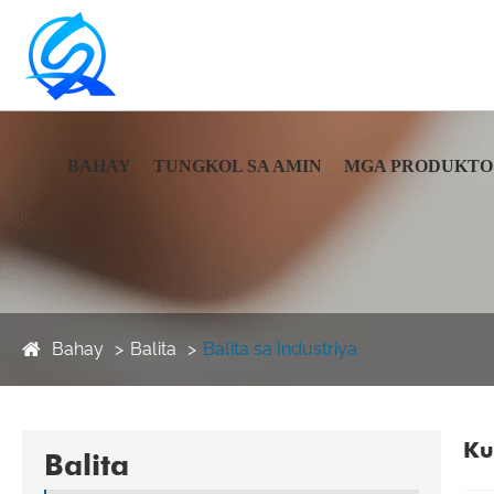
BAHAY
TUNGKOL SA AMIN
MGA PRODUKTO
Bahay
Balita
Balita sa Industriya
Ku
Balita