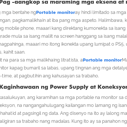
 Pag -aangkop sa maraming mga eksena at
 mga bentahe ng
Portable monitor
ay hindi limitado sa mga
angan, pagkamalikhain at iba pang mga aspeto. Halimbawa, 
ng mobile phone, maaari kang direktang kumonekta sa isang p
rade mula sa isang maliit na screen hanggang sa isang mal
magpahinga, maaari mo itong ikonekta upang lumipat o PS5,
, kahit saan.
it na para sa mga malikhaing litratista, a
Portable monitor
Ma
itor kapag bumaril sa labas, upang tingnan ang mga detaly
l-time, at pagbutihin ang kahusayan sa trabaho.
 Kaginhawaan ng Power Supply at Koneksyo
kasalukuyan, ang karamihan sa mga portable na monitor sa 
eksyon, na nangangahulugang kailangan mo lamang ng isan
hahatid at pagsingil ng data. Ang disenyo na ito ay lalong
aligiran sa trabaho nang madalas. Kung ito ay sa panahon n