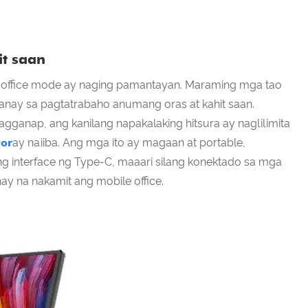
t saan
rid office mode ay naging pamantayan. Maraming mga tao
anay sa pagtatrabaho anumang oras at kahit saan.
ganap, ang kanilang napakalaking hitsura ay naglilimita
tor
ay naiiba. Ang mga ito ay magaan at portable,
ang interface ng Type-C, maaari silang konektado sa mga
nay na nakamit ang mobile office.