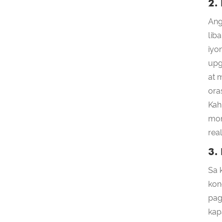
2.
Ang
lib
iyo
upg
at 
oras
Kah
mon
rea
3.
Sa 
kon
pag
kap