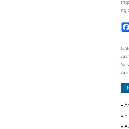
mga
ng 
Nak
Ano
Sus
‌‌A
An
Mul
Ba
Inc
Al