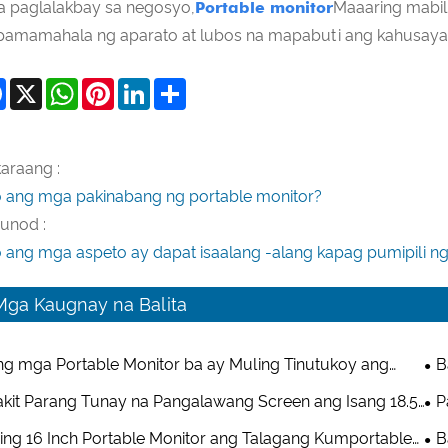
 paglalakbay sa negosyo,
Portable monitor
Maaaring mabil
pamamahala ng aparato at lubos na mapabuti ang kahusayan
Facebook
X
WhatsApp
Pinterest
LinkedIn
Share
araang :
 ang mga pakinabang ng portable monitor?
unod :
no ang mga aspeto ay dapat isaalang -alang kapag pumipili ng
Mga Kaugnay na Balita
g mga Portable Monitor ba ay Muling Tinutukoy ang
B
ti-Device Productivity at Entertainment?
ar
kit Parang Tunay na Pangalawang Screen ang Isang 18.5
P
h Portable Monitor?
na 
ing 16 Inch Portable Monitor ang Talagang Kumportable
B