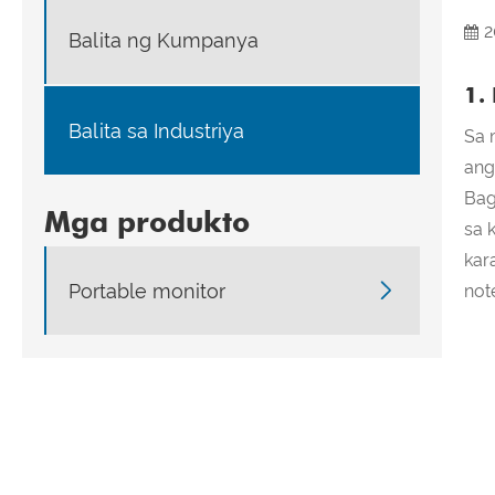
2
Balita ng Kumpanya
1.
Balita sa Industriya
Sa 
ang
Bag
Mga produkto
sa 
kar

Portable monitor
not