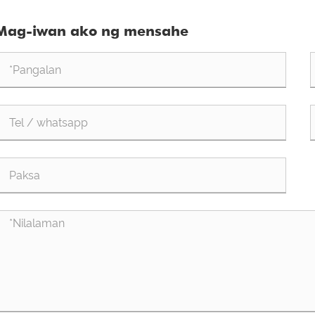
Work-Anywhere Setup?
Pag
Mag-iwan ako ng mensahe